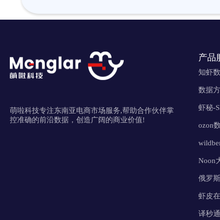
产品
知虾
数据
虾秘-
萌啦科技专注东南亚电商市场服务,帮助合作伙伴掌
控准确的前沿数据，创造广阔的商业价值!
ozon
wildb
Noo
俄罗
虾皮
译秒通